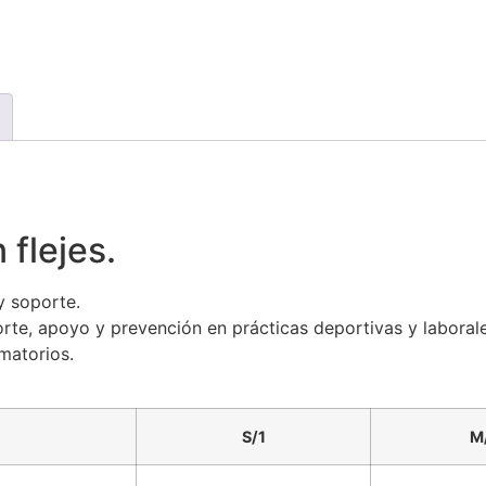
 flejes.
y soporte.
oporte, apoyo y prevención en prácticas deportivas y labora
amatorios.
S/1
M