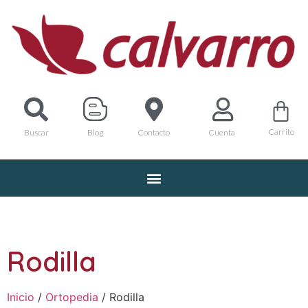
Carrito
Buscar
Blog
Contacto
Cuenta
Rodilla
Inicio
/
Ortopedia
/ Rodilla