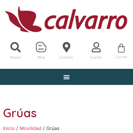
Carrito
Buscar
Blog
Contacto
Cuenta
Grúas
Inicio
/
Movilidad
/ Grúas