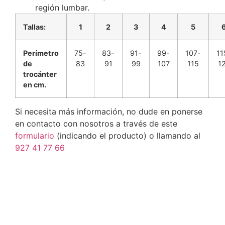
región lumbar.
Tallas:
1
2
3
4
5
Perímetro
75-
83-
91-
99-
107-
11
de
83
91
99
107
115
1
trocánter
en cm.
Si necesita más información, no dude en ponerse
en contacto con nosotros a través de este
formulario
(indicando el producto) o llamando al
927 41 77 66
Ref: L-250