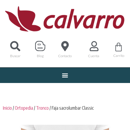
Carrito
Buscar
Blog
Contacto
Cuenta
Inicio
/
Ortopedia
/
Tronco
/ Faja sacrolumbar Classic