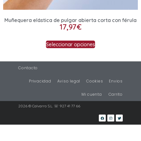
Muñequera elástica de pulgar abierta corta con férula
17,97
€
Seleccionar opciones
Contacto
Privacidad
Aviso legal
Cookies
Envios
Mi cuenta
Carrito
2026 © Calvarro S.L. ☏ 927 41 77 66