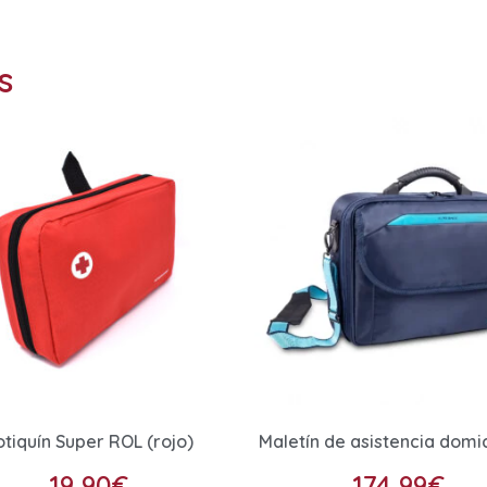
s
otiquín Super ROL (rojo)
Maletín de asistencia domic
19,90
€
174,99
€