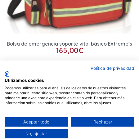
Bolsa de emergencia soporte vital básico Extreme’s
165,00
€
Añadir al carrito
Política de privacidad
Utilizamos cookies
Podemos utilizarlas para el análisis de los datos de nuestros visitantes,
Contacto
para mejorar nuestro sitio web, mostrar contenido personalizado y
brindarle una excelente experiencia en el sitio web. Para obtener más
información sobre las cookies que utilizamos, abre los ajustes.
Privacidad
Aviso legal
Cookies
Envios
Mi cuenta
Carrito
Aceptar todo
Rechazar
2026 © Calvarro S.L. ☏ 927 41 77 66
No, ajustar