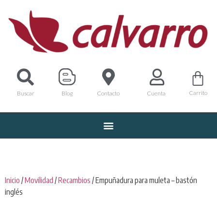
Carrito
Buscar
Blog
Contacto
Cuenta
Inicio
/
Movilidad
/
Recambios
/ Empuñadura para muleta – bastón
inglés