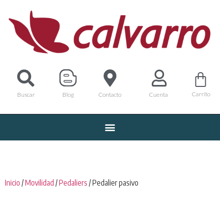
Carrito
Buscar
Blog
Contacto
Cuenta
Inicio
/
Movilidad
/
Pedaliers
/ Pedalier pasivo