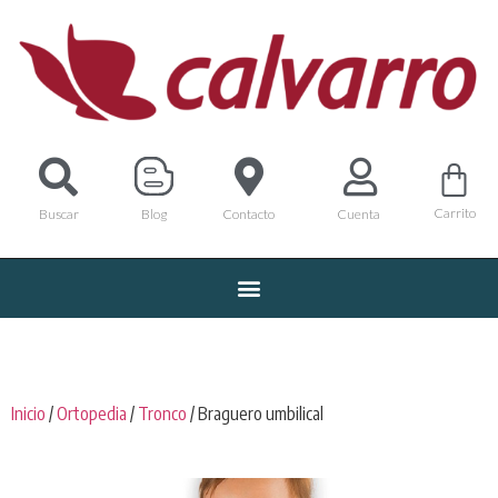
Carrito
Buscar
Blog
Contacto
Cuenta
Inicio
/
Ortopedia
/
Tronco
/ Braguero umbilical