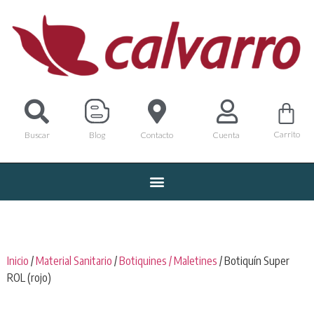
Carrito
Buscar
Blog
Contacto
Cuenta
Inicio
/
Material Sanitario
/
Botiquines / Maletines
/ Botiquín Super
ROL (rojo)