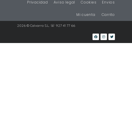
Privacidad
Aviso legal
Cookies
Envios
Mi cuenta
Carrito
2026 © Calvarro S.L. ☏ 927 41 77 66