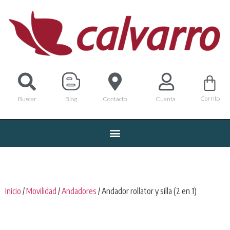
Carrito
Buscar
Blog
Contacto
Cuenta
Inicio
/
Movilidad
/
Andadores
/ Andador rollator y silla (2 en 1)