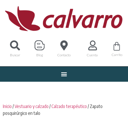
Carrito
Buscar
Blog
Contacto
Cuenta
Inicio
/
Vestuario y calzado
/
Calzado terapéutico
/ Zapato
posquirúrgico en talo