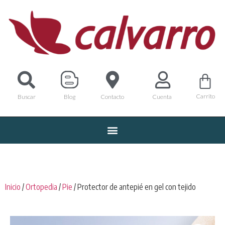
Carrito
Buscar
Blog
Contacto
Cuenta
Inicio
/
Ortopedia
/
Pie
/ Protector de antepié en gel con tejido