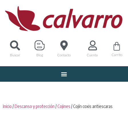
Carrito
Buscar
Blog
Contacto
Cuenta
Inicio
/
Descanso y protección
/
Cojines
/ Cojín coxis antiescaras