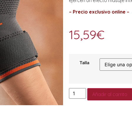
ejercen un efecto masaje int
– Precio exclusivo online –
15,59
€
Talla
Añadir al carrito