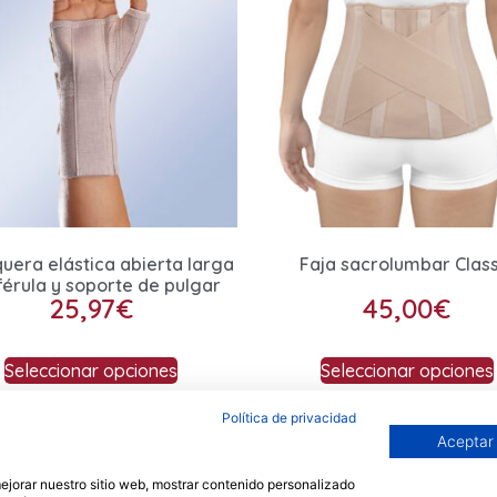
uera elástica abierta larga
Faja sacrolumbar Class
férula y soporte de pulgar
25,97
€
45,00
€
Seleccionar opciones
Seleccionar opciones
Política de privacidad
Aceptar
Privacidad
Aviso legal
Cookies
Envios
 mejorar nuestro sitio web, mostrar contenido personalizado