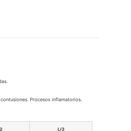
das.
as contusiones. Procesos inflamatorios.
2
L/3