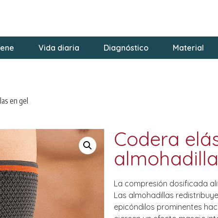
iene
Vida diaria
Diagnóstico
Material
las en gel
Codera elás
almohadilla
La compresión dosificada aliv
Las almohadillas redistribuy
epicóndilos prominentes haci