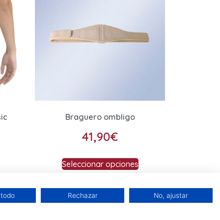
ic
Braguero ombligo
41,90
€
Seleccionar opciones
 todo
Rechazar
No, ajustar
Mi cuenta
Carrito