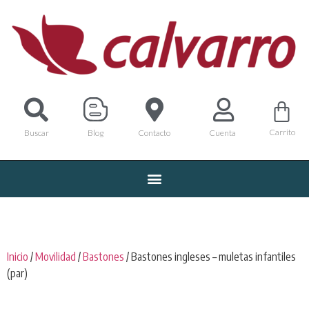
Carrito
Buscar
Blog
Contacto
Cuenta
Inicio
/
Movilidad
/
Bastones
/ Bastones ingleses – muletas infantiles
(par)