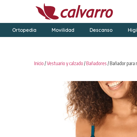
Ortopedia
Movilidad
Descanso
Hig
Inicio
/
Vestuario y calzado
/
Bañadores
/ Bañador para