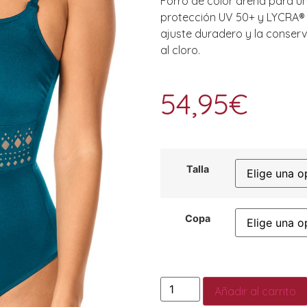
Forro de color arena para u
protección UV 50+ y LYCRA® 
ajuste duradero y la conserv
al cloro.
54,95
€
Talla
Copa
Añadir al carrito