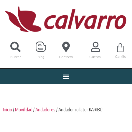
Carrito
Buscar
Blog
Contacto
Cuenta
Inicio
/
Movilidad
/
Andadores
/ Andador rollator KARIBÚ